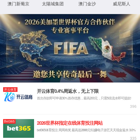
[党建工作]
小而
举办
[党建工作]
新葡
[党建工作]
新
[党建工作]
新
题党日活动
[党建工作]
新葡
照相馆》
[党建工作]
“青
[党建工作]
“
[党建工作]
新
清风”——辽