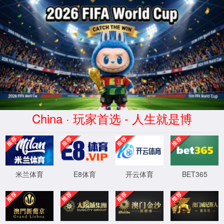
新葡萄AMG官方网站(中华)品牌公司
首页
学院概况
新葡萄AMG官方网站
师资力