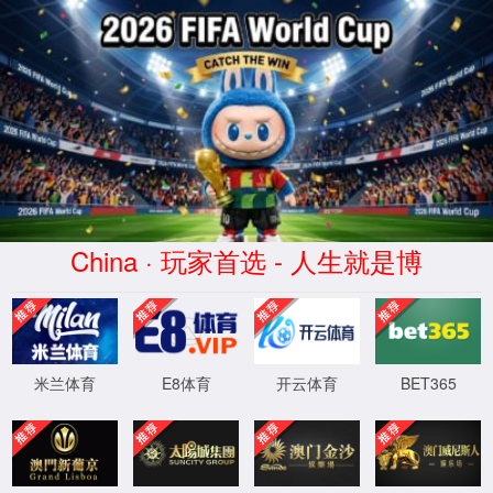
新葡萄AMG官方网站(中华)品牌公司
首页
学院概况
新葡萄AMG官方网站
师资力
科研平台
科学研究
科研成果
[科研平台]
辽
学术交流
[科研平台]
辽
科研平台
[科研平台]
辽