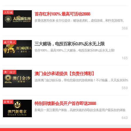
and Evolution上
[科研成果]
新
国际学术期刊Estuari
[科研成果]
新葡
[科研成果]
新葡
[科研成果]
新
[科研成果]
生
共27条 1/2
首页