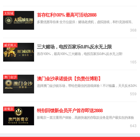
的工作业绩
新力量。