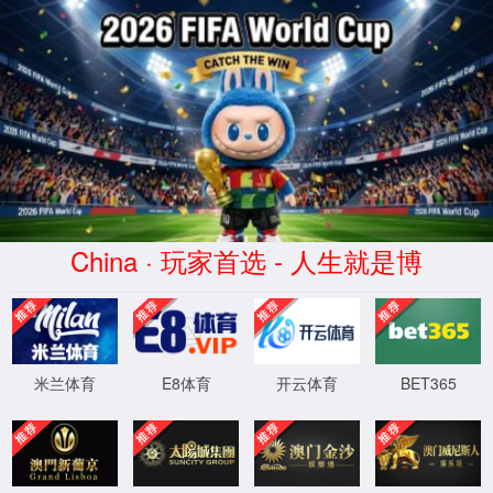
新葡萄AMG官方网站(中华)品牌公司
首页
学院概况
新葡萄AMG官方网站
师资力
学院新闻
新葡萄AMG官方网站
通知公告
学院新闻
新