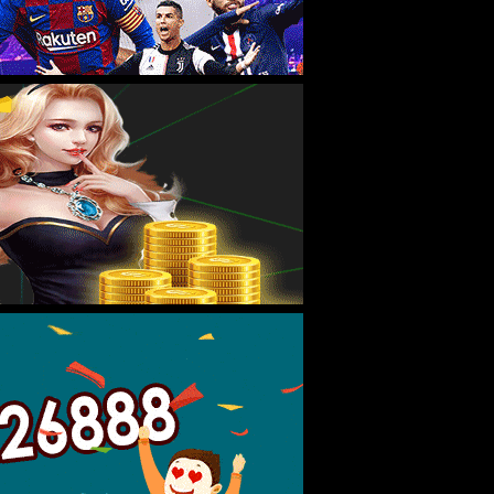
学与工程（代码[0832]或[0972]）一级学
剂系统为准），复试比例为150%。
8:00之间在“全国硕士研究生招生复试调剂服务