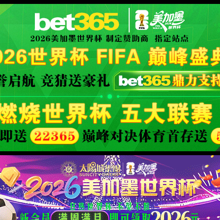
新葡萄AMG官方网站(中华)品牌公司
师资力量
招生与培养
教学建设
科学研究
告
当前
新葡萄AMG官方网站2026年硕士研究生调剂复
2026-04-13 14:58