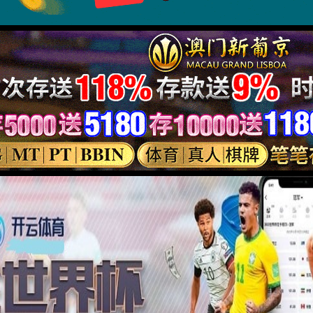
三、注意事项
接收调剂考生的基本条件、遴选原则、调剂工作程序
，详见新葡萄AMG官方网站官方网站《新葡萄AMG官
则》。
上一条：
下一条：