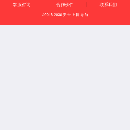
活动现场
践体验相结合