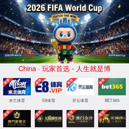
新葡萄AMG官方网站(中华)品牌公司
首页
学院概况
新葡萄AMG官方网站
师资力
学生工作
学生工作
新