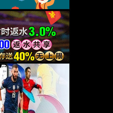
住四载朝夕，满是眷恋校园、感念师
辑的成长纪念短片缓缓放映，帧帧光影
里为整场欢送会铺就温暖的底色。