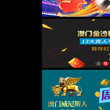
前行
团委
满满
程。