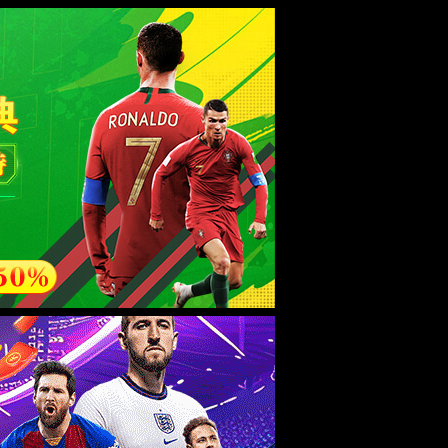
党建工作
学生工作
校友之家
清风学院
首页
>>
学生工作
>>
正文
当前位置：
逐梦前行”毕业欢送会圆满落幕