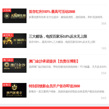
本次报
质生产力的
统阐释了合
的核心科学
底盘细胞构