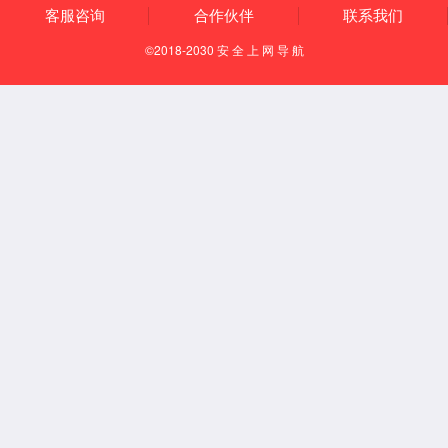
物学与生物
建现代化产
考与实践思