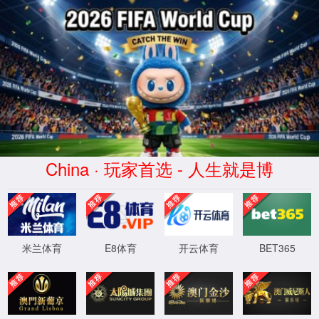
新葡萄AMG官方网站(中华)品牌公司
首页
学院概况
新葡萄AMG官方网站
师资力
学术交流
科学研究
科研成果
学术交流
科研平台